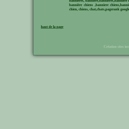
bannières, banniére,banniéres,bannière e
bannière chiens ,banniere chiens,banni
chien, chiens, chat,chats,pagerank google
haut de la page
Création sites in