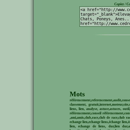
Copiez / Co
Mots
référencement,referencement,audit,conse
classement, gratuit,internet,moteur,site
liens, lien, analyse, astuce,astuces, out
référencement,conseil référencement,conse
,ami,amis,club,race,club de race,club ra
echange lien,echange liens,échange lien,é
lien, echange de liens, dur,lien dur,a