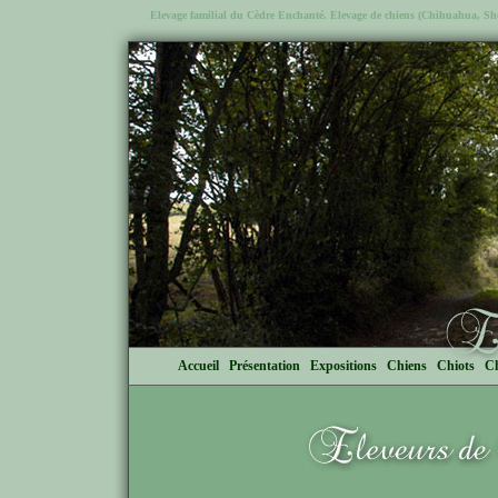
Elevage familial du Cèdre Enchanté. Elevage de chiens (Chihuahua, Shetl
Accueil
Présentation
Expositions
Chiens
Chiots
Ch