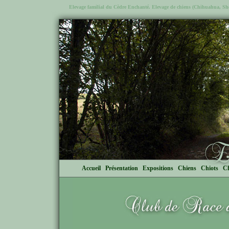
Elevage familial du Cèdre Enchanté. Elevage de chiens (Chihuahua, Shetl
Accueil
Présentation
Expositions
Chiens
Chiots
Ch