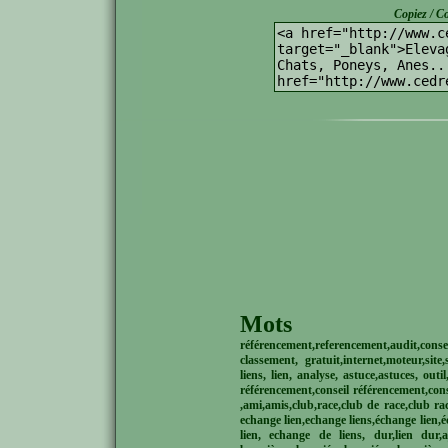
Copiez / Co
Mots
référencement,referencement,audit,conse
classement, gratuit,internet,moteur,site
liens, lien, analyse, astuce,astuces, out
référencement,conseil référencement,conse
,ami,amis,club,race,club de race,club ra
echange lien,echange liens,échange lien,é
lien, echange de liens, dur,lien dur,a