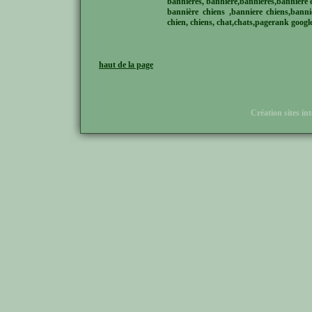
bannières, banniére,banniéres,bannière e
bannière chiens ,banniere chiens,banni
chien, chiens, chat,chats,pagerank google
haut de la page
Création sites in